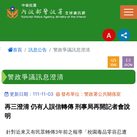
進入內容區塊
:::
:
首頁
訊息公告
警政爭議訊息澄清
警政爭議訊息澄清
更新日期：111-11-03
發布單位：警政署公共關係室
再三澄清 仍有人誤信轉傳 刑事局再開記者會說
明
針對近來又有民眾轉傳3年前之報導「校園毒品零容忍遭