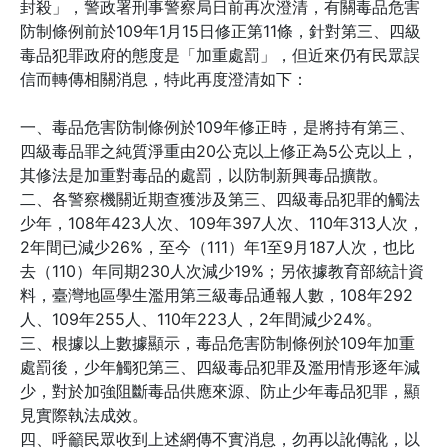
封殺」，警政署刑事警察局日前再次澄清，有關毒品危害
防制條例前於109年1月15日修正第11條，針對第三、四級
毒品犯罪政府的態度是「加重處罰」，但近來仍有民眾誤
信而轉傳相關消息，特此再度澄清如下：
一、毒品危害防制條例於109年修正時，是將持有第三、
四級毒品罪之純質淨重由20公克以上修正為5公克以上，
其修法是加重對毒品的處罰，以防制新興毒品擴散。
二、各警察機關近期查獲涉及第三、四級毒品犯罪的觸法
少年，108年423人次、109年397人次、110年313人次，
2年間已減少26%，至今（111）年1至9月187人次，也比
去（110）年同期230人次減少19%；另依據教育部統計資
料，臺灣地區學生濫用第三級毒品通報人數，108年292
人、109年255人、110年223人，2年間減少24%。
三、根據以上數據顯示，毒品危害防制條例於109年加重
處罰後，少年觸犯第三、四級毒品犯罪及濫用情形逐年減
少，對於加強阻斷毒品供應來源、防止少年毒品犯罪，顯
見實際執法成效。
四、呼籲民眾收到上述網傳不實消息，勿再以訛傳訛，以