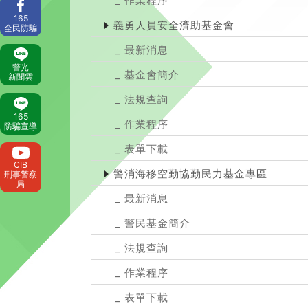
作業程序
165
義勇人員安全濟助基金會
全民防騙
最新消息
警光
基金會簡介
新聞雲
法規查詢
165
作業程序
防騙宣導
表單下載
CIB
警消海移空勤協勤民力基金專區
刑事警察
局
最新消息
警民基金簡介
法規查詢
作業程序
表單下載