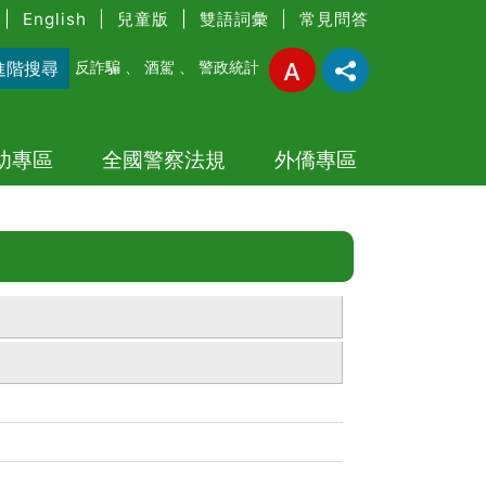
|
English
|
兒童版
|
雙語詞彙
|
常見問答
進階搜尋
反詐騙
、
酒駕
、
警政統計
幼專區
全國警察法規
外僑專區