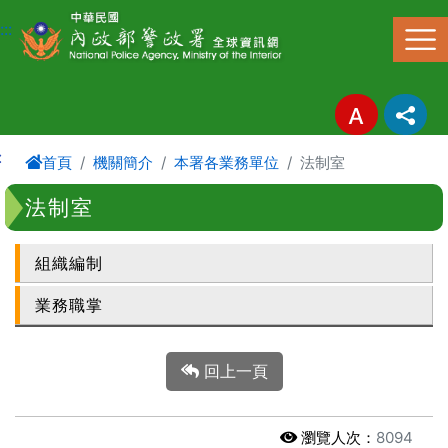
進入內容區塊
:::
:
首頁
機關簡介
本署各業務單位
法制室
法制室
組織編制
業務職掌
回上一頁
瀏覽人次：
8094