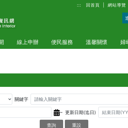
:::
回首頁
|
網站導覽
開
線上申辦
便民服務
溫馨關懷
婦
關鍵字
~
更新日期(迄日)
查詢
重設