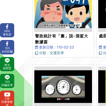
NPA
署長室
警政統計有「畫」說-酒駕大
處
數據篇
更新日期：110-02-23
更
165
全民防騙
分類：交通宣導
分
警光
新聞雲
165
防騙宣導
CIB
刑事警察
局