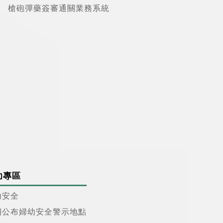
槍砲彈藥簽審通關業務系統
幼專區
幼安全
期公布婦幼安全警示地點