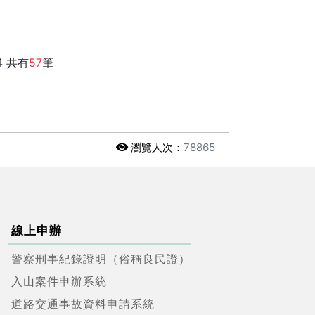
4 共有
57
筆
瀏覽人次：
78865
線上申辦
警察刑事紀錄證明（俗稱良民證）
入山案件申辦系統
道路交通事故資料申請系統