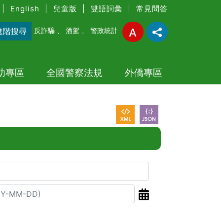
|
English
|
兒童版
|
雙語詞彙
|
常見問答
進階搜尋
反詐騙
、
酒駕
、
警政統計
幼專區
全國警察法規
外僑專區