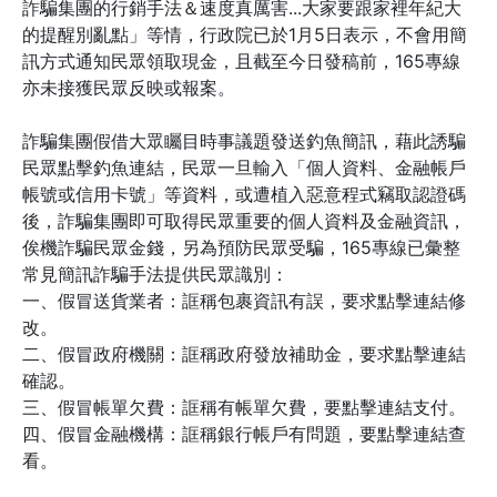
詐騙集團的行銷手法＆速度真厲害...大家要跟家裡年紀大
的提醒別亂點」等情，行政院已於1月5日表示，不會用簡
訊方式通知民眾領取現金，且截至今日發稿前，165專線
亦未接獲民眾反映或報案。
詐騙集團假借大眾矚目時事議題發送釣魚簡訊，藉此誘騙
民眾點擊釣魚連結，民眾一旦輸入「個人資料、金融帳戶
帳號或信用卡號」等資料，或遭植入惡意程式竊取認證碼
後，詐騙集團即可取得民眾重要的個人資料及金融資訊，
俟機詐騙民眾金錢，另為預防民眾受騙，165專線已彙整
常見簡訊詐騙手法提供民眾識別：
一、假冒送貨業者：誆稱包裹資訊有誤，要求點擊連結修
改。
二、假冒政府機關：誆稱政府發放補助金，要求點擊連結
確認。
三、假冒帳單欠費：誆稱有帳單欠費，要點擊連結支付。
四、假冒金融機構：誆稱銀行帳戶有問題，要點擊連結查
看。