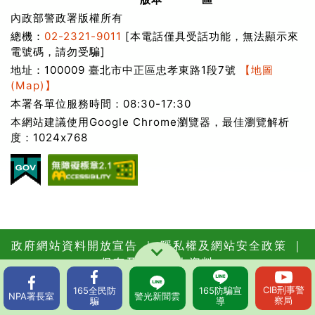
內政部警政署版權所有
總機：
02-2321-9011
[本電話僅具受話功能，無法顯示來
電號碼，請勿受騙]
地址：100009 臺北市中正區忠孝東路1段7號
【地圖
(Map)】
本署各單位服務時間：08:30-17:30
本網站建議使用Google Chrome瀏覽器，最佳瀏覽解析
度：1024x768
政府網站資料開放宣告
｜
隱私權及網站安全政策
｜
保有及管理個人資料
更新日期：115年08月07日
瀏覽人次：
CIB
刑事警
165
全民防
165
防騙宣
62585793
NPA
署長室
警光
新聞雲
察局
騙
導