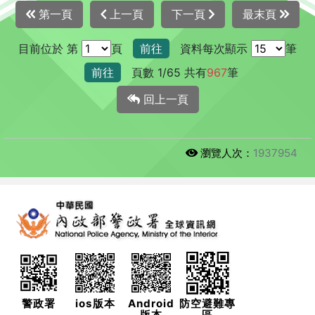
第一頁
上一頁
下一頁
最末頁
目前位於 第
頁
前往
資料每次顯示
筆
前往
頁數 1/65 共有
967
筆
回上一頁
瀏覽人次：
1937954
警政署
ios版本
Android
防空避難專
版本
區