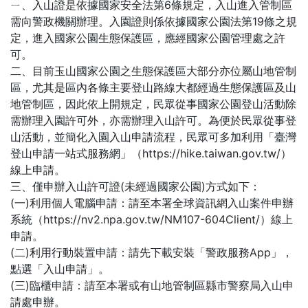
ㄧ、入山證是依據國家安全法第6條規定，入山進入管制區
需向警政機關辦理。入園證則係依據國家公園法第19條之規
定，進入國家公園生態保護區，應經國家公園管理處之許
可。
二、目前玉山國家公園之生態保護區大部分亦位屬山地管制
區，尤其是區內各條主要登山路線大都經過生態保護區及山
地管制區，因此依上開規定，民眾從事國家公園登山活動除
需辦理入園許可外，亦需辦理入山許可。為便於民眾從事登
山活動，並簡化入園入山申請流程，民眾可多加利用「臺灣
登山申請一站式服務網」（https://hike.taiwan.gov.tw/）
線上申請。
三、僅申辦入山許可證(未經過國家公園)方式如下：
(一)利用個人電腦申請：請至本署全球資訊網入山案件申辦
系統（https://nv2.npa.gov.tw/NM107-604Client/）線上
申請。
(二)利用行動裝置申請：請先下載安裝「警政服務App」，
點選「入山申請」。
(三)臨櫃申請：請至本署或有山地管制區縣市警察局入山申
請處申辦。