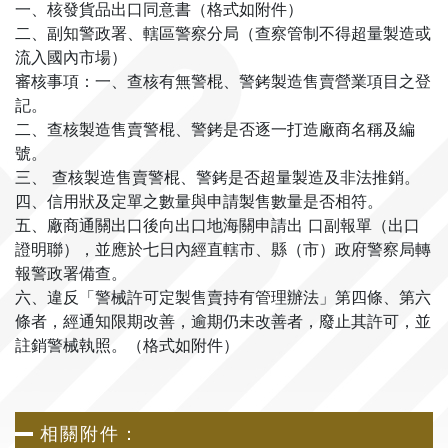
一、核發貨品出口同意書（格式如附件）
二、副知警政署、轄區警察分局（查察管制不得超量製造或
流入國內市場）
審核事項：一、查核有無警棍、警銬製造售賣營業項目之登
記。
二、查核製造售賣警棍、警銬是否逐一打造廠商名稱及編
號。
三、 查核製造售賣警棍、警銬是否超量製造及非法推銷。
四、信用狀及定單之數量與申請製售數量是否相符。
五、廠商通關出口後向出口地海關申請出 口副報單（出口
證明聯），並應於七日內經直轄市、縣（市）政府警察局轉
報警政署備查。
六、違反「警械許可定製售賣持有管理辦法」第四條、第六
條者，經通知限期改善，逾期仍未改善者，廢止其許可，並
註銷警械執照。（格式如附件）
相關附件：