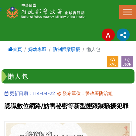
進入內容區塊
:::
:
首頁
婦幼專區
防制跟蹤騷擾
懶人包
懶人包
更新日期：114-04-22
發布單位：警政署防治組
認識數位網路/妨害秘密等新型態跟蹤騷擾犯罪