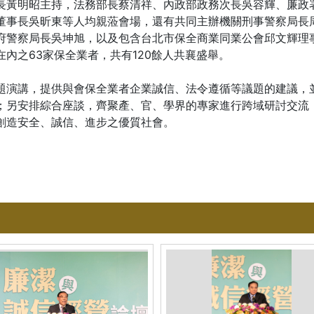
長黃明昭主持，法務部長蔡清祥、內政部政務次長吳容輝、廉政
董事長吳昕東等人均親蒞會場，還有共同主辦機關刑事警察局長
府警察局長吳坤旭，以及包含台北市保全商業同業公會邱文輝理
內之63家保全業者，共有120餘人共襄盛舉。
題演講，提供與會保全業者企業誠信、法令遵循等議題的建議，
；另安排綜合座談，齊聚產、官、學界的專家進行跨域研討交流
創造安全、誠信、進步之優質社會。