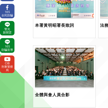
165
全民防騙
本署黃明昭署長致詞
法
警光
新聞雲
165
防騙宣導
CIB
刑事警察
局
全體與會人員合影