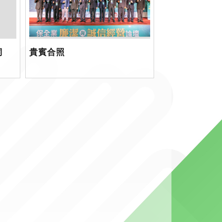
詞
貴賓合照