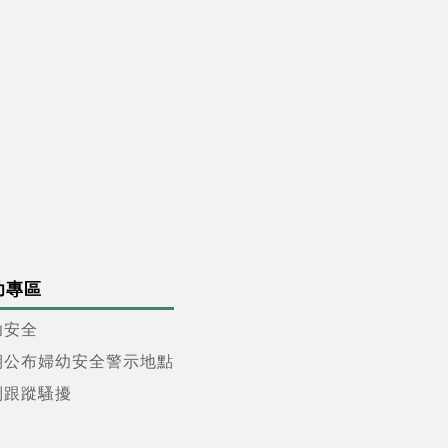
幼專區
幼安全
期公布婦幼安全警示地點
制跟蹤騷擾