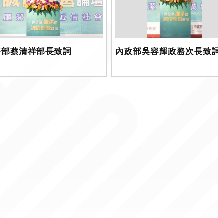
務部蔡清祥部長致詞
內政部吳容輝政務次長致