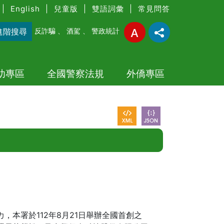
|
English
|
兒童版
|
雙語詞彙
|
常見問答
進階搜尋
反詐騙
、
酒駕
、
警政統計
幼專區
全國警察法規
外僑專區
本署於112年8月21日舉辦全國首創之