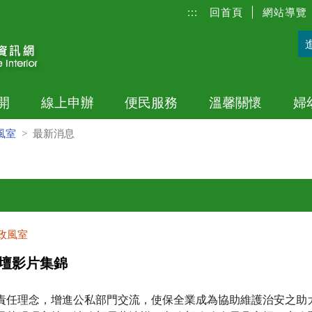
:::
回首頁
|
網站導覽
開
線上申辦
便民服務
溫馨關懷
婦
風室
最新消息
政風室
論壇影片集錦
任理念，增進公私部門交流，使保全業成為協助維護治安之助力，