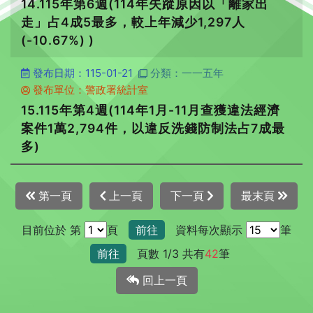
14.115年第6週(114年失蹤原因以「離家出
走」占4成5最多，較上年減少1,297人
(-10.67%) )
發布日期：115-01-21
分類：一一五年
發布單位：警政署統計室
15.115年第4週(114年1月-11月查獲違法經濟
案件1萬2,794件，以違反洗錢防制法占7成最
多)
第一頁
上一頁
下一頁
最末頁
目前位於 第
頁
前往
資料每次顯示
筆
前往
頁數 1/3 共有
42
筆
回上一頁