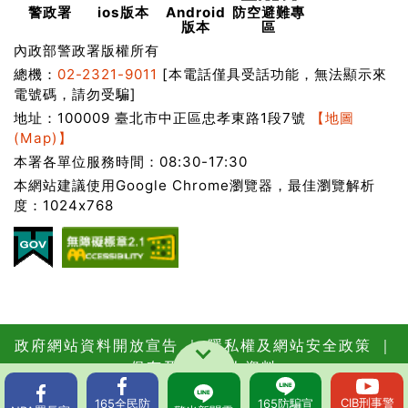
警政署
ios版本
Android
防空避難專
版本
區
內政部警政署版權所有
總機：
02-2321-9011
[本電話僅具受話功能，無法顯示來
電號碼，請勿受騙]
地址：100009 臺北市中正區忠孝東路1段7號
【地圖
(Map)】
本署各單位服務時間：08:30-17:30
本網站建議使用Google Chrome瀏覽器，最佳瀏覽解析
度：1024x768
政府網站資料開放宣告
｜
隱私權及網站安全政策
｜
保有及管理個人資料
更新日期：115年08月06日
瀏覽人次：
CIB
刑事警
165
全民防
165
防騙宣