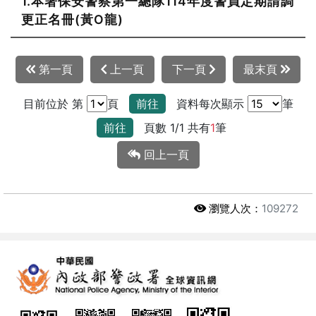
1.本署保安警察第一總隊114年度警員定期請調
更正名冊(黃O龍)
第一頁
上一頁
下一頁
最末頁
目前位於 第
頁
前往
資料每次顯示
筆
前往
頁數 1/1 共有
1
筆
回上一頁
瀏覽人次：
109272