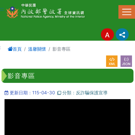
進入內容區塊
:::
:
首頁
溫馨關懷
影音專區
影音專區
更新日期：115-04-30
分類：反詐騙保護宣導