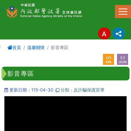
進入內容區塊
:::
:
首頁
溫馨關懷
影音專區
影音專區
更新日期：115-04-30
分類：反詐騙保護宣導