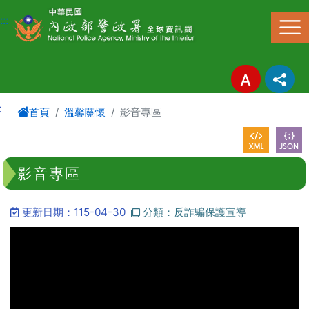
進入內容區塊
:::
:
首頁
溫馨關懷
影音專區
影音專區
更新日期：115-04-30
分類：反詐騙保護宣導