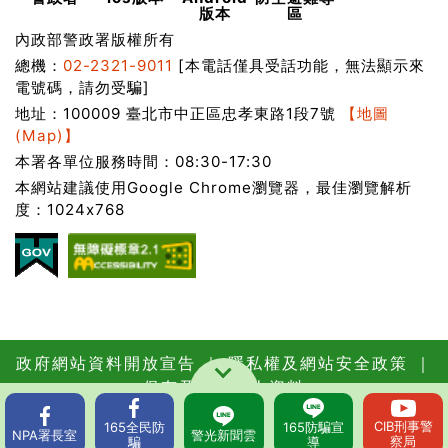
版本
區
內政部警政署版權所有
總機：
02-2321-9011
[本電話僅具受話功能，無法顯示來
電號碼，請勿受騙]
地址：100009 臺北市中正區忠孝東路1段7號
【地圖
(Map)】
本署各單位服務時間：08:30-17:30
本網站建議使用Google Chrome瀏覽器，最佳瀏覽解析
度：1024x768
政府網站資料開放宣告
｜
隱私權及網站安全政策
｜
保有及管理個人資料
更新日期：115年08月07日
瀏覽人次：
CIB
刑事警
165
全民防
165
防騙宣
62612667
NPA
署長室
警光
新聞雲
察局
騙
導