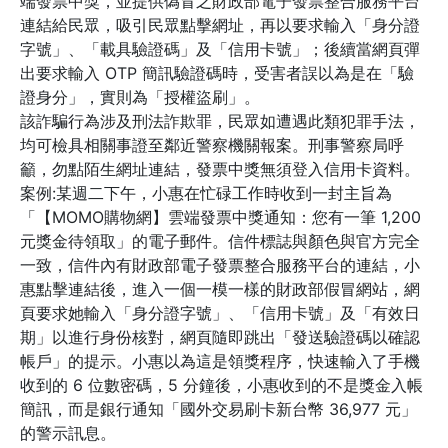
端發票中獎，並提供偽冒之財政部電子發票整合服務平台
連結給民眾，吸引民眾點擊網址，再以要求輸入「身分證
字號」、「載具驗證碼」及「信用卡號」；後續當網頁彈
出要求輸入 OTP 簡訊驗證碼時，受害者誤以為是在「驗
證身分」，實則為「授權盜刷」。
該詐騙行為涉及刑法詐欺罪，民眾如遭遇此類犯罪手法，
均可檢具相關事證至鄰近警察機關報案。刑事警察局呼
籲，勿點陌生網址連結，發票中獎無須登入信用卡資料。
案例:某週二下午，小惠在忙碌工作時收到一封主旨為
「【MOMO購物網】雲端發票中獎通知：您有一筆 1,200
元獎金待領取」的電子郵件。信件標誌與顏色與官方完全
一致，信件內有財政部電子發票整合服務平台的連結，小
惠點擊連結後，進入一個一模一樣的財政部假冒網站，網
頁要求她輸入「身分證字號」、「信用卡號」及「有效日
期」以進行身份核對，網頁隨即跳出「發送驗證碼以確認
帳戶」的提示。小惠以為這是領獎程序，快速輸入了手機
收到的 6 位數密碼，5 分鐘後，小惠收到的不是獎金入帳
簡訊，而是銀行通知「國外交易刷卡新台幣 36,977 元」
的警示訊息。