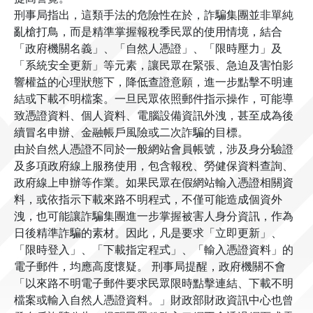
刑事局指出，這類手法的危險性在於，詐騙集團並非單純
亂槍打鳥，而是精準掌握報稅季民眾的使用情境，結合
「政府機關名義」、「自然人憑證」、「限時壓力」及
「系統安全更新」等元素，讓民眾在緊張、急迫及害怕影
響權益的心理狀態下，降低查證意願，進一步點擊不明連
結或下載不明檔案。一旦民眾依照郵件指示操作，可能導
致憑證資料、個人資料、電腦設備資訊外洩，甚至成為後
續冒名申辦、金融帳戶風險或二次詐騙的目標。
由於自然人憑證不同於一般網站會員帳號，涉及身分驗證
及多項政府線上服務使用，包含報稅、勞健保資料查詢、
政府線上申辦等作業。如果民眾在假網站輸入憑證相關資
料，或依指示下載來路不明程式，不僅可能造成個資外
洩，也可能讓詐騙集團進一步掌握被害人身分資訊，作為
日後精準詐騙的素材。因此，凡是要求「立即更新」、
「限時登入」、「下載指定程式」、「輸入憑證資料」的
電子郵件，均應高度懷疑。 刑事局提醒，政府機關不會
「以來路不明電子郵件要求民眾限時點擊連結、下載不明
檔案或輸入自然人憑證資料。」財政部財政資訊中心也曾