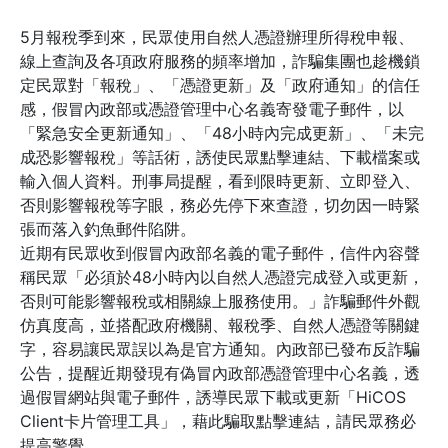
5月報稅季到來，民眾使用自然人憑證辦理所得稅申報、
線上查詢及各項政府服務的頻率增加，詐騙集團也趁機鎖
定民眾對「報稅」、「憑證更新」及「政府通知」的信任
感，假冒內政部或憑證管理中心名義寄發電子郵件，以
「緊急安全更新通知」、「48小時內完成更新」、「未完
成恐影響報稅」等話術，誘使民眾點擊連結、下載檔案或
輸入個人資料。刑事局提醒，看到限時更新、立即登入、
否則影響報稅等字眼，務必先停下來查證，切勿因一時緊
張而落入釣魚郵件陷阱。
近期有民眾收到假冒內政部名義的電子郵件，信件內容聲
稱民眾「必須於48小時內以自然人憑證完成登入或更新，
否則可能影響報稅或相關線上服務使用。」詐騙郵件外觀
仿真度高，並搭配政府機關、報稅季、自然人憑證等關鍵
字，容易讓民眾誤以為是官方通知。內政部已發布反詐騙
公告，提醒近期發現有偽冒內政部憑證管理中心名義，透
過假冒網站與電子郵件，誘導民眾下載或更新「HiCOS
Client卡片管理工具」，藉此騙取點擊連結，請民眾務必
提高警覺。