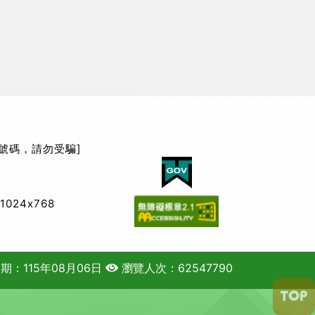
號碼，請勿受騙]
】
024x768
期：115年08月06日
瀏覽人次：62547790