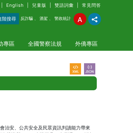
|
English
|
兒童版
|
雙語詞彙
|
常見問答
進階搜尋
反詐騙
、
酒駕
、
警政統計
幼專區
全國警察法規
外僑專區
對社會治安、公共安全及民眾資訊判讀能力帶來