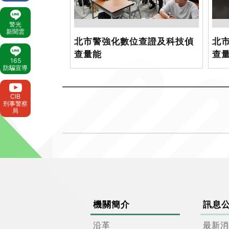
警光
新聞雲
北市警強化數位查證及科技偵
北
查量能
查
165
防騙宣導
CIB
刑事警察
局
機關簡介
訊息
沿革
最新消