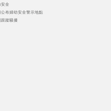
幼安全
期公布婦幼安全警示地點
制跟蹤騷擾