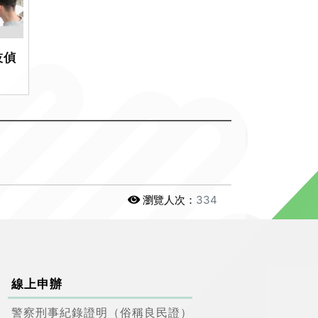
技偵
瀏覽人次：
334
線上申辦
警察刑事紀錄證明（俗稱良民證）