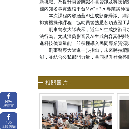
新挑戰。為提升員警辨識不實資訊及科技偵查
國內知名事實查核平台MyGoPen專業講
本次課程內容涵蓋AI生成影像辨識、網路
排實機操作課程，協助員警熟悉各項查證工
刑事警察大隊表示，近年AI生成技術日趨
法行為。尤其深偽影音及AI生成內容真假
進科技偵查量能，並積極導入民間專業資源
刑事警察大隊進一步指出，未來將持續關注
能，並結合公私部門力量，共同提升社會整
相關圖片：
NPA
署長室
165
全民防騙