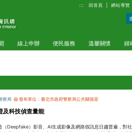
:::
回首頁
|
網站導覽
開
線上申辦
便民服務
溫馨關懷
婦
警察局
發布單位：臺北市政府警察局公共關係室
查證及科技偵查量能
（Deepfake）影音、AI生成影像及網路假訊息日趨普遍，