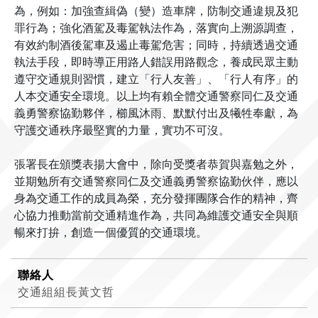
為，例如：加強查緝偽（變）造車牌，防制交通違規及犯
罪行為；強化酒駕及毒駕執法作為，落實向上溯源調查，
有效約制酒後駕車及遏止毒駕危害；同時，持續透過交通
執法手段，即時導正用路人錯誤用路觀念，養成民眾主動
遵守交通規則習慣，建立「行人友善」、「行人有序」的
人本交通安全環境。以上均有賴全體交通警察同仁及交通
義勇警察協勤夥伴，櫛風沐雨、默默付出及犧牲奉獻，為
守護交通秩序最堅實的力量，實功不可沒。
張署長在頒獎表揚大會中，除向受獎者恭賀與嘉勉之外，
並期勉所有交通警察同仁及交通義勇警察協勤伙伴，應以
身為交通工作的成員為榮，充分發揮團隊合作的精神，齊
心協力推動當前交通精進作為，共同為維護交通安全與順
暢來打拚，創造一個優質的交通環境。
聯絡人
交通組組長黃文哲