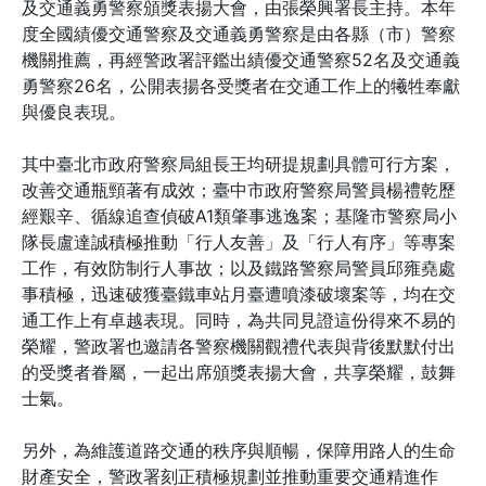
及交通義勇警察頒獎表揚大會，由張榮興署長主持。本年
度全國績優交通警察及交通義勇警察是由各縣（市）警察
機關推薦，再經警政署評鑑出績優交通警察52名及交通義
勇警察26名，公開表揚各受獎者在交通工作上的犧牲奉獻
與優良表現。
其中臺北市政府警察局組長王均研提規劃具體可行方案，
改善交通瓶頸著有成效；臺中市政府警察局警員楊禮乾歷
經艱辛、循線追查偵破A1類肇事逃逸案；基隆市警察局小
隊長盧達誠積極推動「行人友善」及「行人有序」等專案
工作，有效防制行人事故；以及鐵路警察局警員邱雍堯處
事積極，迅速破獲臺鐵車站月臺遭噴漆破壞案等，均在交
通工作上有卓越表現。同時，為共同見證這份得來不易的
榮耀，警政署也邀請各警察機關觀禮代表與背後默默付出
的受獎者眷屬，一起出席頒獎表揚大會，共享榮耀，鼓舞
士氣。
另外，為維護道路交通的秩序與順暢，保障用路人的生命
財產安全，警政署刻正積極規劃並推動重要交通精進作