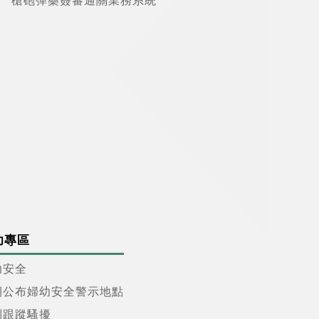
槍砲彈藥簽審通關業務系統
幼專區
幼安全
期公布婦幼安全警示地點
制跟蹤騷擾