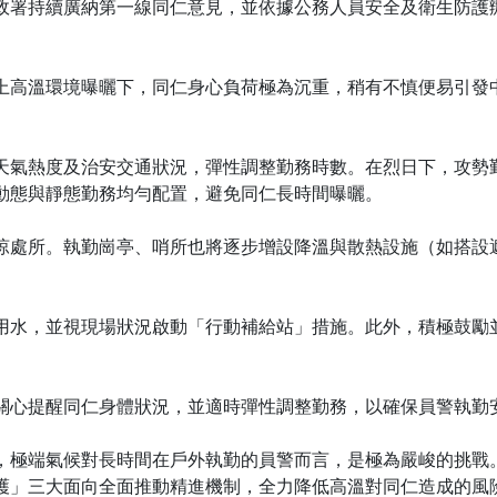
政署持續廣納第一線同仁意見，並依據公務人員安全及衛生防護
。
上高溫環境曝曬下，同仁身心負荷極為沉重，稍有不慎便易引發
天氣熱度及治安交通狀況，彈性調整勤務時數。在烈日下，攻勢
動態與靜態勤務均勻配置，避免同仁長時間曝曬。
涼處所。執勤崗亭、哨所也將逐步增設降溫與散熱設施（如搭設
用水，並視現場狀況啟動「行動補給站」措施。此外，積極鼓勵
關心提醒同仁身體狀況，並適時彈性調整勤務，以確保員警執勤
，極端氣候對長時間在戶外執勤的員警而言，是極為嚴峻的挑戰
護」三大面向全面推動精進機制，全力降低高溫對同仁造成的風