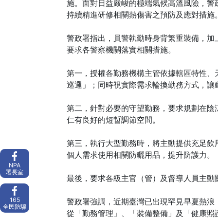
施。面對日益嚴峻的極端氣候高溫風險，警
持續精進研修相關熱傷害之預防及應對措施
警政署指出，員警執勤時身背繁重裝備，加
要求各警察機關落實相關措施。
第一，授權各勤務機構主管依據轄區特性、
巡邏」；同時視實際需求輪換勤務方式，讓
第二，針對必要的守望勤務，要求規劃在陰
仁有良好的短暫調節空間。
第三，執行大型勤務時，將主動提供充足飲
個人需求使用相關防曬用品，提升防護力。
NPA
署長室
最後，要求各級主官（管）及督導人員主動
165
警政署強調，近期臺灣已出現罕見早夏熱浪
全民防騙
從「勤務管理」、「裝備整備」及「健康照