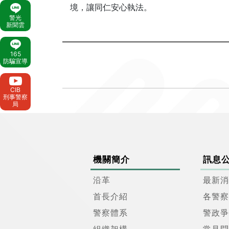
境，讓同仁安心執法。
警光
新聞雲
165
防騙宣導
CIB
刑事警察
局
機關簡介
訊息
沿革
最新消
首長介紹
各警察
警察體系
警政爭