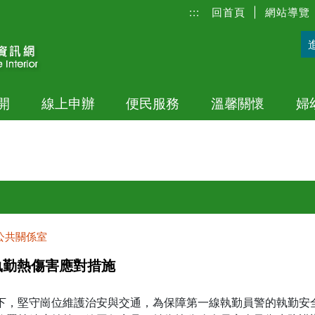
:::
回首頁
|
網站導覽
開
線上申辦
便民服務
溫馨關懷
婦
公共關係室
執勤熱傷害應對措施
下，堅守崗位維護治安與交通，為保障第一線執勤員警的執勤安