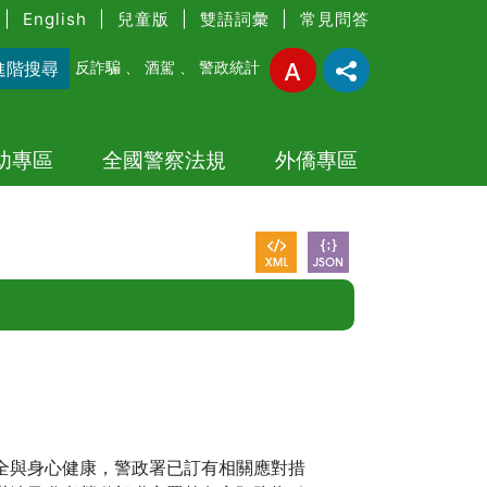
|
English
|
兒童版
|
雙語詞彙
|
常見問答
進階搜尋
反詐騙
、
酒駕
、
警政統計
幼專區
全國警察法規
外僑專區
全與身心健康，警政署已訂有相關應對措