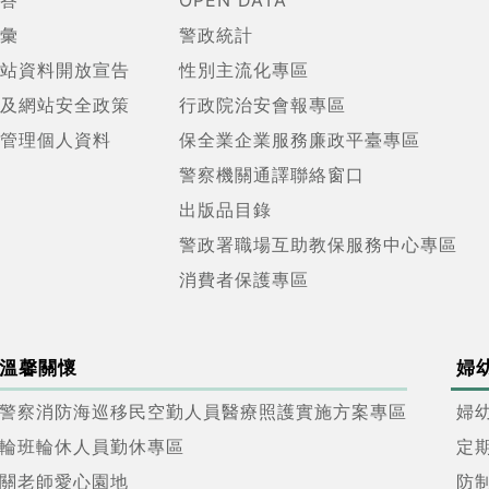
答
OPEN DATA
彙
警政統計
站資料開放宣告
性別主流化專區
及網站安全政策
行政院治安會報專區
管理個人資料
保全業企業服務廉政平臺專區
警察機關通譯聯絡窗口
出版品目錄
警政署職場互助教保服務中心專區
消費者保護專區
溫馨關懷
婦
警察消防海巡移民空勤人員醫療照護實施方案專區
婦
輪班輪休人員勤休專區
定
關老師愛心園地
防