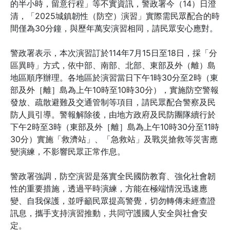
的半小時，留意行程」等不實資訊，警政署今（14）日澄
清，「2025城鎮韌性（防空）演習」實際需民眾配合的時
間僅為30分鐘，與歷年萬安演習相同，請民眾安心應對。
警政署表示，本次演習訂於114年7月15日至18日，採「分
區異時」方式，依中部、南部、北部、東部及外（離）島
地區順序辦理。各地區於演習當日下午1時30分至2時（東
部及外［離］島為上午10時至10時30分），實施防空警報
發放、疏散避難及交通管制等項目，請民眾配合警察及民
防人員引導。警報解除後，由地方政府及民防團隊續行於
下午2時至3時（東部及外［離］島為上午10時30分至11時
30分）實施「救濟站」、「急救站」及戰災搶救等災害應
變演練，不影響民眾正常作息。
警政署強調，防空演習是落實全民國防教育、強化社會韌
性的重要措施，透過平時演練，方能在極端情況迅速應
變、自我保護，並呼籲民眾提高警覺，切勿轉傳未經查證
訊息，攜手支持演習推動，共同守護國人安全與社會安
定。