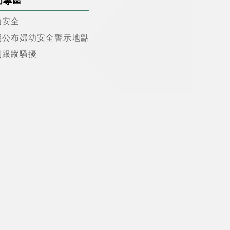
幼專區
幼安全
期公布婦幼安全警示地點
制跟蹤騷擾