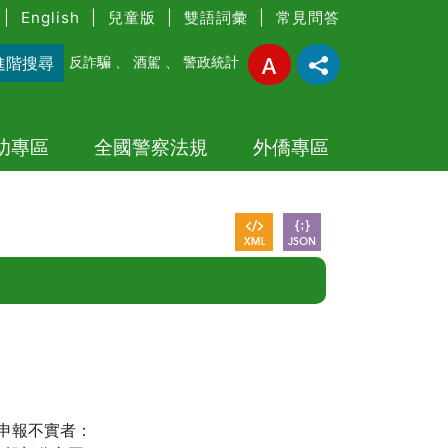
|
English
|
兒童版
|
雙語詞彙
|
常見問答
進階搜尋
反詐騙
、
酒駕
、
警政統計
幼專區
全國警察法規
外僑專區
申報不實者：