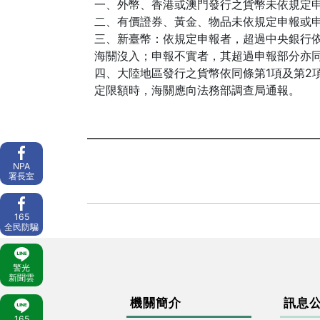
一、外幣、香港或澳門發行之貨幣未依規定
二、有價證券、黃金、物品未依規定申報或
三、新臺幣：依規定申報者，超過中央銀行依
海關沒入；申報不實者，其超過申報部分亦
四、大陸地區發行之貨幣依同條第1項及第2
定限額時，海關應向法務部調查局通報。
NPA
署長室
165
全民防騙
警光
新聞雲
機關簡介
訊息
165