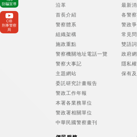
防騙宣導
沿革
最新消
首長介紹
各警察
CIB
警察體系
警政爭
刑事警察
局
組織架構
常見問
施政重點
雙語詞
警察機關地址電話一覽
政府網
警察大事記
隱私權
主題網站
保有及
委託研究計畫報告
警政工作年報
本署各業務單位
警政署相關單位
中華民國警察畫刊