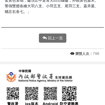
金黃色警鴿，徽頂正中置青天白日國徽，外繞黃色嘉禾。
警鴿雙翅各繪大羽八支、小羽五支、尾羽三支。嘉禾葉、
穗左右各七。」
回上一頁
瀏覽人次：
798
警政署
ios版本
Android
防空避難專