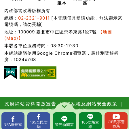
版本
區
內政部警政署版權所有
總機：
02-2321-9011
[本電話僅具受話功能，無法顯示來
電號碼，請勿受騙]
地址：100009 臺北市中正區忠孝東路1段7號
【地圖
(Map)】
本署各單位服務時間：08:30-17:30
本網站建議使用Google Chrome瀏覽器，最佳瀏覽解析
度：1024x768
政府網站資料開放宣告
｜
隱私權及網站安全政策
｜
保有及管理個人資料
更新日期：115年08月06日
瀏覽人次：
CIB
刑事警
165
全民防
165
防騙宣
62560106
NPA
署長室
警光
新聞雲
察局
騙
導