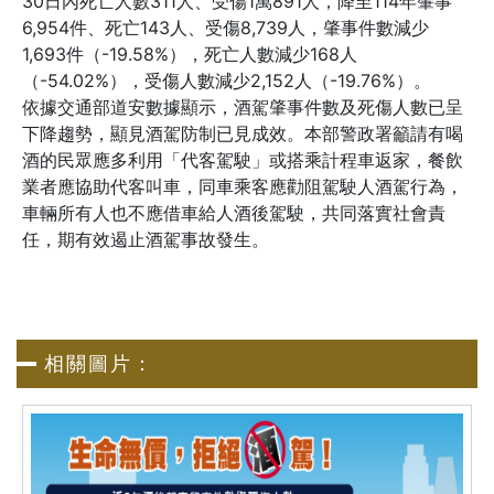
30日內死亡人數311人、受傷1萬891人，降至114年肇事
6,954件、死亡143人、受傷8,739人，肇事件數減少
1,693件（-19.58%），死亡人數減少168人
（-54.02%），受傷人數減少2,152人（-19.76%）。
依據交通部道安數據顯示，酒駕肇事件數及死傷人數已呈
下降趨勢，顯見酒駕防制已見成效。本部警政署籲請有喝
酒的民眾應多利用「代客駕駛」或搭乘計程車返家，餐飲
業者應協助代客叫車，同車乘客應勸阻駕駛人酒駕行為，
車輛所有人也不應借車給人酒後駕駛，共同落實社會責
任，期有效遏止酒駕事故發生。
相關圖片：